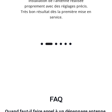
ès
Installation de l’antenne réalisée
nte
proprement avec des réglages précis.
.
Très bon résultat dès la première mise en
service.
FAQ
Quand faut-il faire appel à un dépannage antenne