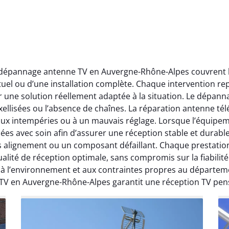
t dépannage antenne TV en Auvergne-Rhône-Alpes couvrent l’
ctuel ou d’une installation complète. Chaque intervention rep
r une solution réellement adaptée à la situation. Le dépa
ellisées ou l’absence de chaînes. La réparation antenne télév
 aux intempéries ou à un mauvais réglage. Lorsque l’équipeme
ées avec soin afin d’assurer une réception stable et durabl
ais alignement ou un composant défaillant. Chaque prestati
ité de réception optimale, sans compromis sur la fiabilité. 
, à l’environnement et aux contraintes propres au départe
 TV en Auvergne-Rhône-Alpes garantit une réception TV pen