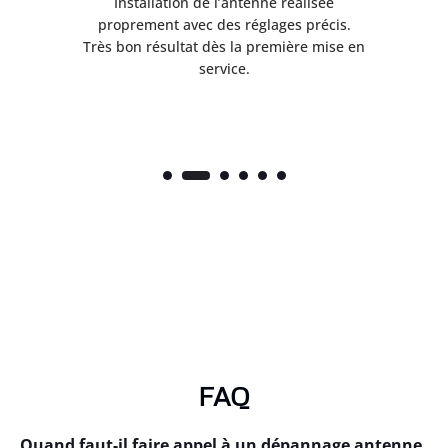
ès
Installation de l’antenne réalisée
nte
proprement avec des réglages précis.
.
Très bon résultat dès la première mise en
service.
FAQ
Quand faut-il faire appel à un dépannage antenne