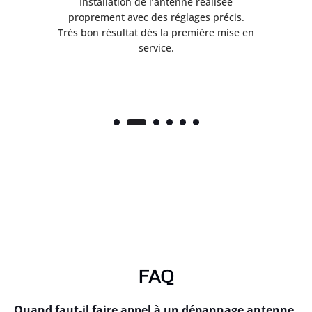
ès
Installation de l’antenne réalisée
nte
proprement avec des réglages précis.
.
Très bon résultat dès la première mise en
service.
FAQ
Quand faut-il faire appel à un dépannage antenne