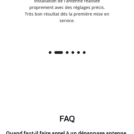
ès
Installation de l’antenne réalisée
nte
proprement avec des réglages précis.
.
Très bon résultat dès la première mise en
service.
FAQ
Quand faut-il faire appel à un dépannage antenne