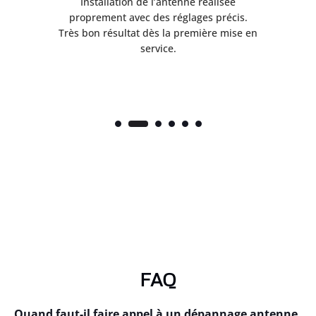
ès
Installation de l’antenne réalisée
nte
proprement avec des réglages précis.
.
Très bon résultat dès la première mise en
service.
FAQ
Quand faut-il faire appel à un dépannage antenne