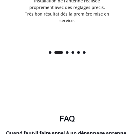
ès
Installation de l’antenne réalisée
nte
proprement avec des réglages précis.
.
Très bon résultat dès la première mise en
service.
FAQ
Quand faut-il faire appel à un dépannage antenne