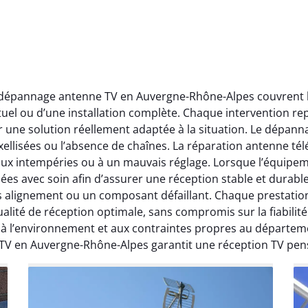
t dépannage antenne TV en Auvergne-Rhône-Alpes couvrent l’
ctuel ou d’une installation complète. Chaque intervention rep
r une solution réellement adaptée à la situation. Le dépa
ellisées ou l’absence de chaînes. La réparation antenne télév
 aux intempéries ou à un mauvais réglage. Lorsque l’équipeme
ées avec soin afin d’assurer une réception stable et durabl
ais alignement ou un composant défaillant. Chaque prestati
ité de réception optimale, sans compromis sur la fiabilité. 
, à l’environnement et aux contraintes propres au départe
 TV en Auvergne-Rhône-Alpes garantit une réception TV pen