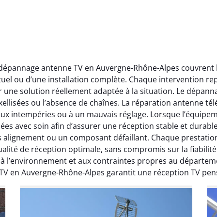
t dépannage antenne TV en Auvergne-Rhône-Alpes couvrent l’
ctuel ou d’une installation complète. Chaque intervention rep
r une solution réellement adaptée à la situation. Le dépa
ellisées ou l’absence de chaînes. La réparation antenne télév
 aux intempéries ou à un mauvais réglage. Lorsque l’équipeme
ées avec soin afin d’assurer une réception stable et durabl
ais alignement ou un composant défaillant. Chaque prestati
ité de réception optimale, sans compromis sur la fiabilité. 
, à l’environnement et aux contraintes propres au départe
 TV en Auvergne-Rhône-Alpes garantit une réception TV pen