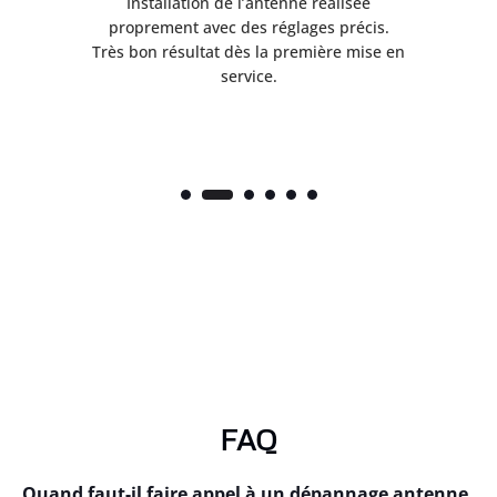
ès
Installation de l’antenne réalisée
nte
proprement avec des réglages précis.
.
Très bon résultat dès la première mise en
service.
FAQ
Quand faut-il faire appel à un dépannage antenne