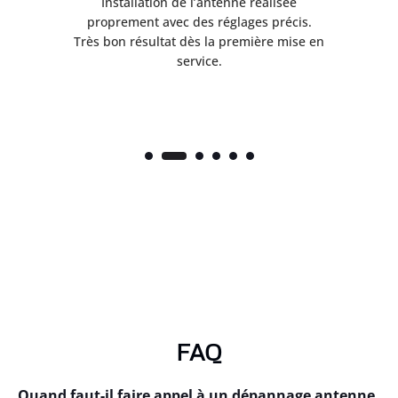
ès
Installation de l’antenne réalisée
nte
proprement avec des réglages précis.
.
Très bon résultat dès la première mise en
service.
FAQ
Quand faut-il faire appel à un dépannage antenne