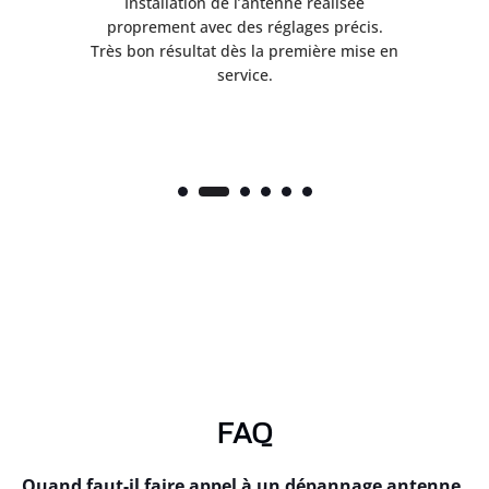
ès
Installation de l’antenne réalisée
nte
proprement avec des réglages précis.
.
Très bon résultat dès la première mise en
service.
FAQ
Quand faut-il faire appel à un dépannage antenne