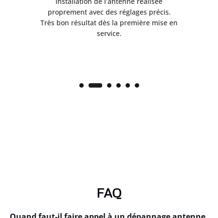
ès
Installation de l’antenne réalisée
nte
proprement avec des réglages précis.
.
Très bon résultat dès la première mise en
service.
FAQ
Quand faut-il faire appel à un dépannage antenne