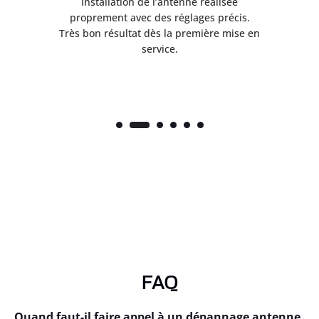
ès
Installation de l’antenne réalisée
nte
proprement avec des réglages précis.
.
Très bon résultat dès la première mise en
service.
FAQ
Quand faut-il faire appel à un dépannage antenne