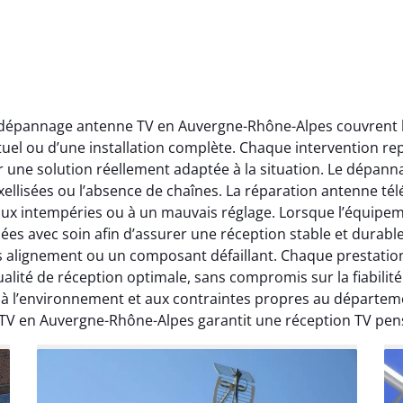
t dépannage antenne TV en Auvergne-Rhône-Alpes couvrent l’
ctuel ou d’une installation complète. Chaque intervention rep
r une solution réellement adaptée à la situation. Le dépa
ellisées ou l’absence de chaînes. La réparation antenne télév
 aux intempéries ou à un mauvais réglage. Lorsque l’équipeme
ées avec soin afin d’assurer une réception stable et durabl
ais alignement ou un composant défaillant. Chaque prestati
ité de réception optimale, sans compromis sur la fiabilité. 
, à l’environnement et aux contraintes propres au départe
 TV en Auvergne-Rhône-Alpes garantit une réception TV pen