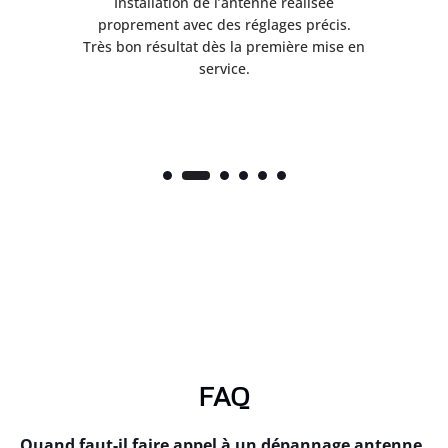
ès
Installation de l’antenne réalisée
nte
proprement avec des réglages précis.
.
Très bon résultat dès la première mise en
service.
FAQ
Quand faut-il faire appel à un dépannage antenne