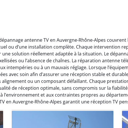
t dépannage antenne TV en Auvergne-Rhône-Alpes couvrent l’
ctuel ou d’une installation complète. Chaque intervention rep
r une solution réellement adaptée à la situation. Le dépa
ellisées ou l’absence de chaînes. La réparation antenne télév
 aux intempéries ou à un mauvais réglage. Lorsque l’équipeme
ées avec soin afin d’assurer une réception stable et durabl
ais alignement ou un composant défaillant. Chaque prestati
ité de réception optimale, sans compromis sur la fiabilité. 
, à l’environnement et aux contraintes propres au départe
 TV en Auvergne-Rhône-Alpes garantit une réception TV pen