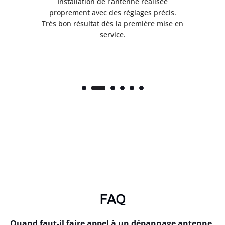
ès
Installation de l’antenne réalisée
nte
proprement avec des réglages précis.
.
Très bon résultat dès la première mise en
service.
FAQ
Quand faut-il faire appel à un dépannage antenne