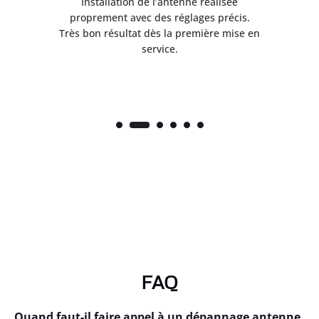
ès
Installation de l’antenne réalisée
nte
proprement avec des réglages précis.
.
Très bon résultat dès la première mise en
service.
FAQ
Quand faut-il faire appel à un dépannage antenne