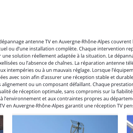
t dépannage antenne TV en Auvergne-Rhône-Alpes couvrent l’
ctuel ou d’une installation complète. Chaque intervention rep
r une solution réellement adaptée à la situation. Le dépa
ellisées ou l’absence de chaînes. La réparation antenne télév
 aux intempéries ou à un mauvais réglage. Lorsque l’équipeme
ées avec soin afin d’assurer une réception stable et durabl
ais alignement ou un composant défaillant. Chaque prestati
ité de réception optimale, sans compromis sur la fiabilité. 
, à l’environnement et aux contraintes propres au départe
 TV en Auvergne-Rhône-Alpes garantit une réception TV pen