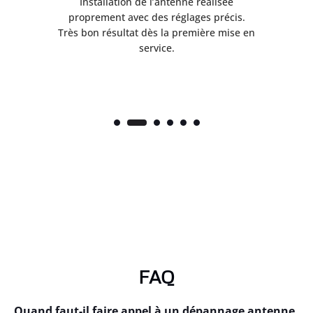
ès
Installation de l’antenne réalisée
nte
proprement avec des réglages précis.
.
Très bon résultat dès la première mise en
service.
FAQ
Quand faut-il faire appel à un dépannage antenne