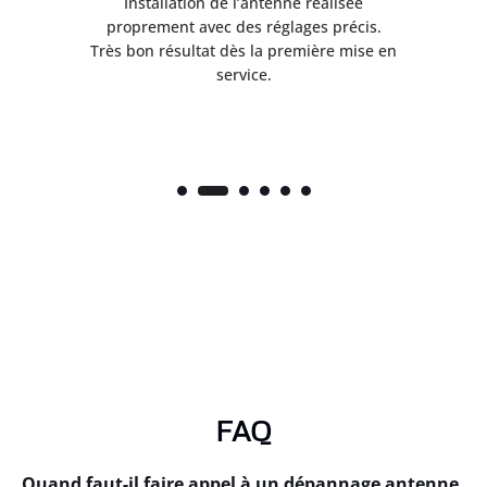
ès
Installation de l’antenne réalisée
nte
proprement avec des réglages précis.
.
Très bon résultat dès la première mise en
service.
FAQ
Quand faut-il faire appel à un dépannage antenne