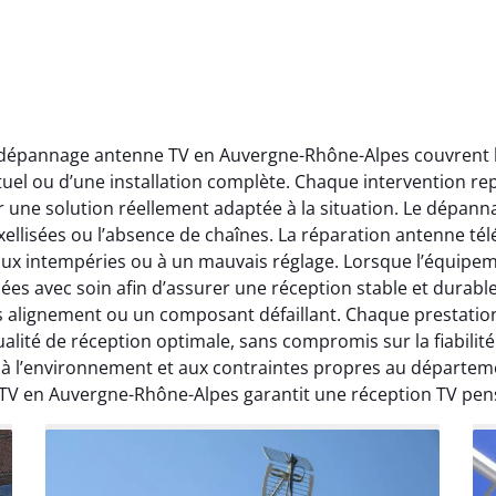
t dépannage antenne TV en Auvergne-Rhône-Alpes couvrent l’
ctuel ou d’une installation complète. Chaque intervention rep
r une solution réellement adaptée à la situation. Le dépa
ellisées ou l’absence de chaînes. La réparation antenne télév
 aux intempéries ou à un mauvais réglage. Lorsque l’équipeme
ées avec soin afin d’assurer une réception stable et durabl
ais alignement ou un composant défaillant. Chaque prestati
ité de réception optimale, sans compromis sur la fiabilité. 
, à l’environnement et aux contraintes propres au départe
 TV en Auvergne-Rhône-Alpes garantit une réception TV pen