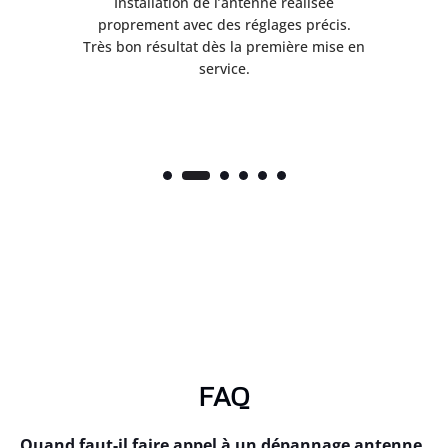
ès
Installation de l’antenne réalisée
nte
proprement avec des réglages précis.
.
Très bon résultat dès la première mise en
service.
FAQ
Quand faut-il faire appel à un dépannage antenne