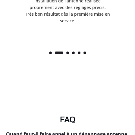
ès
Installation de l’antenne réalisée
nte
proprement avec des réglages précis.
.
Très bon résultat dès la première mise en
service.
FAQ
Quand faut-il faire appel à un dépannage antenne