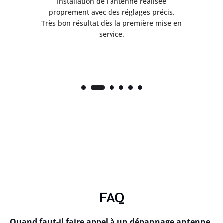
ès
Installation de l’antenne réalisée
nte
proprement avec des réglages précis.
.
Très bon résultat dès la première mise en
service.
FAQ
Quand faut-il faire appel à un dépannage antenne