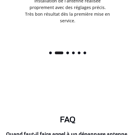
ès
Installation de l’antenne réalisée
nte
proprement avec des réglages précis.
.
Très bon résultat dès la première mise en
service.
FAQ
Quand faut-il faire appel à un dépannage antenne