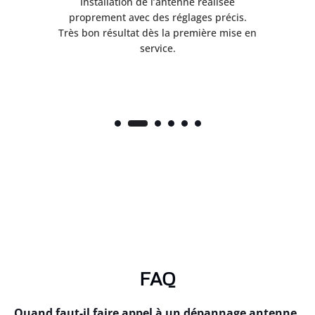
ès
Installation de l’antenne réalisée
nte
proprement avec des réglages précis.
.
Très bon résultat dès la première mise en
service.
FAQ
Quand faut-il faire appel à un dépannage antenne