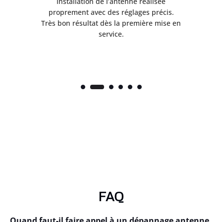
ès
Installation de l’antenne réalisée
nte
proprement avec des réglages précis.
.
Très bon résultat dès la première mise en
service.
FAQ
Quand faut-il faire appel à un dépannage antenne