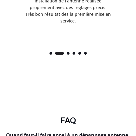
ès
Installation de l’antenne réalisée
nte
proprement avec des réglages précis.
.
Très bon résultat dès la première mise en
service.
FAQ
Quand faut-il faire appel à un dépannage antenne