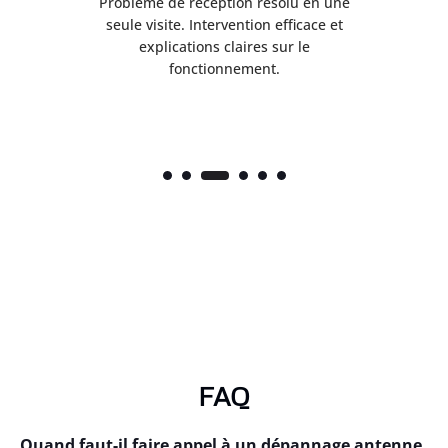
Problème de réception résolu en une
Se
.
seule visite. Intervention efficace et
 en
explications claires sur le
fonctionnement.
FAQ
Quand faut-il faire appel à un dépannage antenne