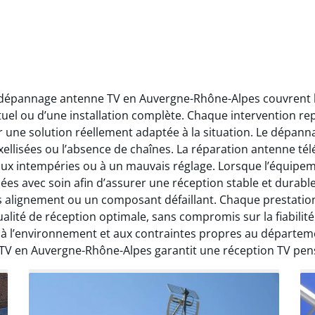
t dépannage antenne TV en Auvergne-Rhône-Alpes couvrent l’
ctuel ou d’une installation complète. Chaque intervention rep
r une solution réellement adaptée à la situation. Le dépa
ellisées ou l’absence de chaînes. La réparation antenne télév
 aux intempéries ou à un mauvais réglage. Lorsque l’équipeme
ées avec soin afin d’assurer une réception stable et durabl
ais alignement ou un composant défaillant. Chaque prestati
ité de réception optimale, sans compromis sur la fiabilité. 
, à l’environnement et aux contraintes propres au départe
 TV en Auvergne-Rhône-Alpes garantit une réception TV pen