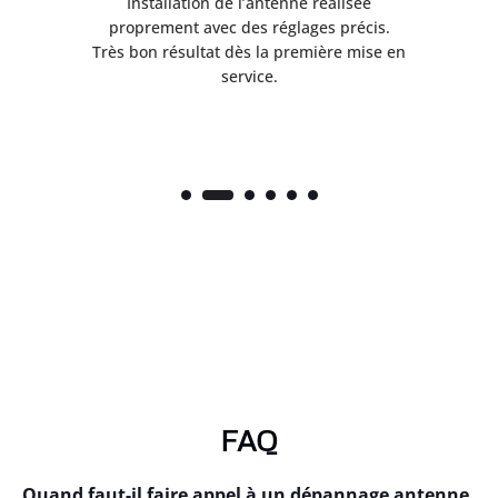
ès
Installation de l’antenne réalisée
nte
proprement avec des réglages précis.
.
Très bon résultat dès la première mise en
service.
FAQ
Quand faut-il faire appel à un dépannage antenne