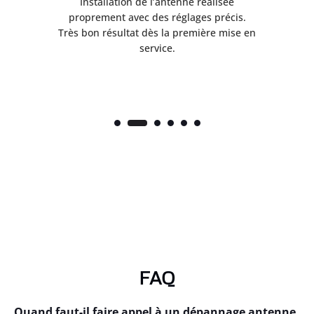
ès
Installation de l’antenne réalisée
nte
proprement avec des réglages précis.
.
Très bon résultat dès la première mise en
service.
FAQ
Quand faut-il faire appel à un dépannage antenne