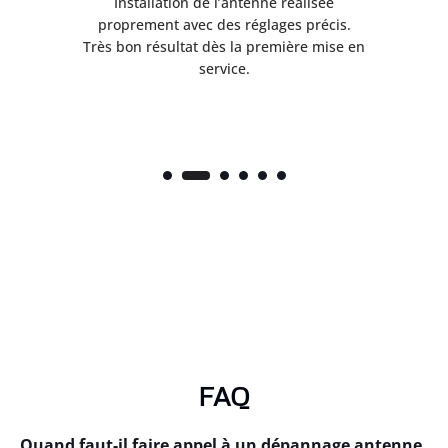
ès
Installation de l’antenne réalisée
nte
proprement avec des réglages précis.
.
Très bon résultat dès la première mise en
service.
FAQ
Quand faut-il faire appel à un dépannage antenne