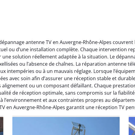
t dépannage antenne TV en Auvergne-Rhône-Alpes couvrent l’
ctuel ou d’une installation complète. Chaque intervention rep
r une solution réellement adaptée à la situation. Le dépa
ellisées ou l’absence de chaînes. La réparation antenne télév
 aux intempéries ou à un mauvais réglage. Lorsque l’équipeme
ées avec soin afin d’assurer une réception stable et durabl
ais alignement ou un composant défaillant. Chaque prestati
ité de réception optimale, sans compromis sur la fiabilité. 
, à l’environnement et aux contraintes propres au départe
 TV en Auvergne-Rhône-Alpes garantit une réception TV pen