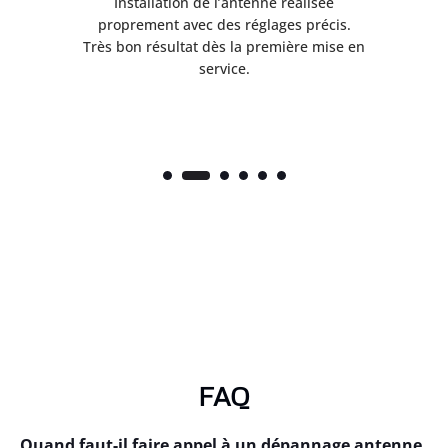
ès
Installation de l’antenne réalisée
nte
proprement avec des réglages précis.
.
Très bon résultat dès la première mise en
service.
FAQ
Quand faut-il faire appel à un dépannage antenne