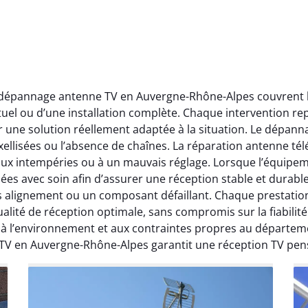
t dépannage antenne TV en Auvergne-Rhône-Alpes couvrent l’
ctuel ou d’une installation complète. Chaque intervention rep
r une solution réellement adaptée à la situation. Le dépa
ellisées ou l’absence de chaînes. La réparation antenne télév
 aux intempéries ou à un mauvais réglage. Lorsque l’équipeme
ées avec soin afin d’assurer une réception stable et durabl
ais alignement ou un composant défaillant. Chaque prestati
ité de réception optimale, sans compromis sur la fiabilité. 
, à l’environnement et aux contraintes propres au départe
 TV en Auvergne-Rhône-Alpes garantit une réception TV pen