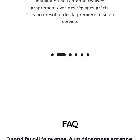
ès
Installation de l’antenne réalisée
nte
proprement avec des réglages précis.
.
Très bon résultat dès la première mise en
service.
FAQ
Quand faut-il faire appel à un dépannage antenne