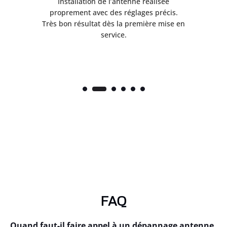
ès
Installation de l’antenne réalisée
nte
proprement avec des réglages précis.
.
Très bon résultat dès la première mise en
service.
FAQ
Quand faut-il faire appel à un dépannage antenne