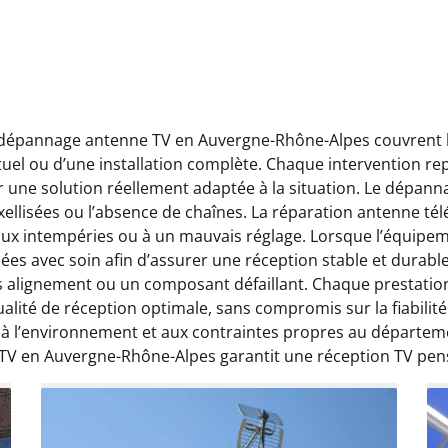
t dépannage antenne TV en Auvergne-Rhône-Alpes couvrent l’
ctuel ou d’une installation complète. Chaque intervention rep
r une solution réellement adaptée à la situation. Le dépa
ellisées ou l’absence de chaînes. La réparation antenne télév
 aux intempéries ou à un mauvais réglage. Lorsque l’équipeme
ées avec soin afin d’assurer une réception stable et durabl
ais alignement ou un composant défaillant. Chaque prestati
ité de réception optimale, sans compromis sur la fiabilité. 
, à l’environnement et aux contraintes propres au départe
 TV en Auvergne-Rhône-Alpes garantit une réception TV pen