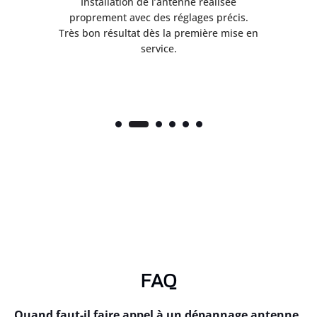
ès
Installation de l’antenne réalisée
nte
proprement avec des réglages précis.
.
Très bon résultat dès la première mise en
service.
FAQ
Quand faut-il faire appel à un dépannage antenne