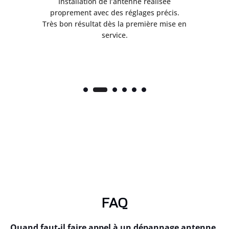
ès
Installation de l’antenne réalisée
nte
proprement avec des réglages précis.
.
Très bon résultat dès la première mise en
service.
FAQ
Quand faut-il faire appel à un dépannage antenne