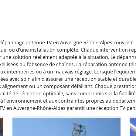
t dépannage antenne TV en Auvergne-Rhône-Alpes couvrent l’
ctuel ou d’une installation complète. Chaque intervention rep
r une solution réellement adaptée à la situation. Le dépa
ellisées ou l’absence de chaînes. La réparation antenne télév
 aux intempéries ou à un mauvais réglage. Lorsque l’équipeme
ées avec soin afin d’assurer une réception stable et durabl
ais alignement ou un composant défaillant. Chaque prestati
ité de réception optimale, sans compromis sur la fiabilité. 
, à l’environnement et aux contraintes propres au départe
 TV en Auvergne-Rhône-Alpes garantit une réception TV pen