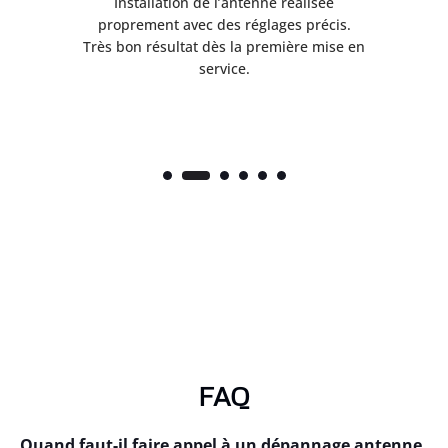
ès
Installation de l’antenne réalisée
nte
proprement avec des réglages précis.
.
Très bon résultat dès la première mise en
service.
FAQ
Quand faut-il faire appel à un dépannage antenne