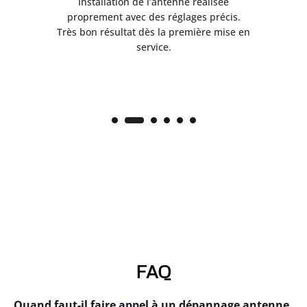
ès
Installation de l’antenne réalisée
nte
proprement avec des réglages précis.
.
Très bon résultat dès la première mise en
service.
FAQ
Quand faut-il faire appel à un dépannage antenne