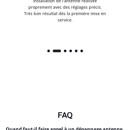
ès
Installation de l’antenne réalisée
nte
proprement avec des réglages précis.
.
Très bon résultat dès la première mise en
service.
FAQ
Quand faut-il faire appel à un dépannage antenne