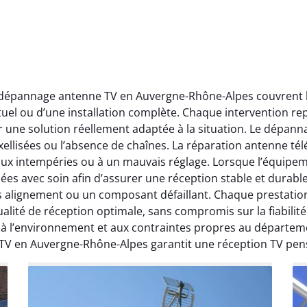
t dépannage antenne TV en Auvergne-Rhône-Alpes couvrent l’
ctuel ou d’une installation complète. Chaque intervention rep
r une solution réellement adaptée à la situation. Le dépa
ellisées ou l’absence de chaînes. La réparation antenne télév
 aux intempéries ou à un mauvais réglage. Lorsque l’équipeme
ées avec soin afin d’assurer une réception stable et durabl
ais alignement ou un composant défaillant. Chaque prestati
ité de réception optimale, sans compromis sur la fiabilité. 
, à l’environnement et aux contraintes propres au départe
 TV en Auvergne-Rhône-Alpes garantit une réception TV pen